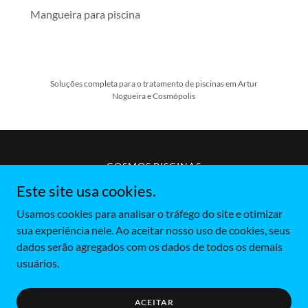
Mangueira para piscina
Soluções completa para o tratamento de piscinas em Artur
Nogueira e Cosmópolis
COSMOS PISCINAS
BLOG
Este site usa cookies.
FIDELIZI LOJA COSMOPOLIS
Usamos cookies para analisar o tráfego do site e otimizar
sua experiência nele. Ao aceitar nosso uso de cookies, seus
dados serão agregados com os dados de todos os demais
usuários.
Copyright © 2026 COSMOS PISCINAS – Todos os direitos
reservados.
Desenvolvido por
GoDaddy
ACEITAR